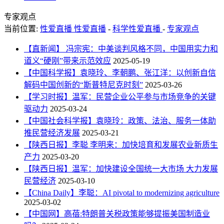
专家观点
当前位置:
性爱直播 性爱直播
-
科学性爱直播
-
专家观点
【直新闻】 冯宗宪：中美谈判风格不同，中国用实力和
道义“硬刚”带来示范效应
2025-05-19
【中国科学报】袁晓玲、李朝鹏、张江洋：以创新自信
解码中国创新的“斯普特尼克时刻”
2025-03-26
【学习时报】温军：民营企业公平参与市场竞争的关键
驱动力
2025-03-24
【中国社会科学报】袁晓玲：政策、法治、服务一体助
推民营经济发展
2025-03-21
【陕西日报】李聪 李明来：加快培育和发展农业新质生
产力
2025-03-20
【陕西日报】温军：加快建设全国统一大市场 大力发展
民营经济
2025-03-10
【China Daily】李聪：AI pivotal to modernizing agriculture
2025-03-02
【中国网】高蓓:特朗普关税政策能够提振美国制造业