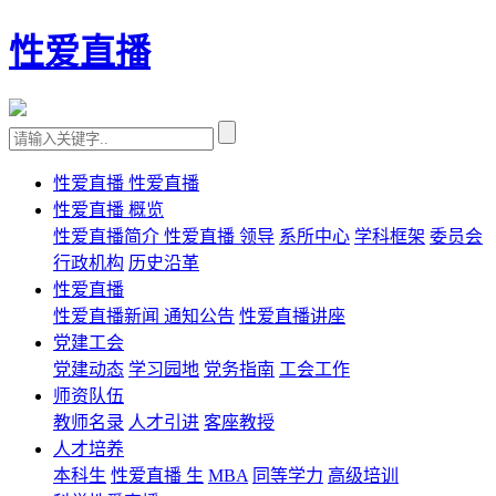
性爱直播
性爱直播 性爱直播
性爱直播 概览
性爱直播简介
性爱直播 领导
系所中心
学科框架
委员会
行政机构
历史沿革
性爱直播
性爱直播新闻
通知公告
性爱直播讲座
党建工会
党建动态
学习园地
党务指南
工会工作
师资队伍
教师名录
人才引进
客座教授
人才培养
本科生
性爱直播 生
MBA
同等学力
高级培训