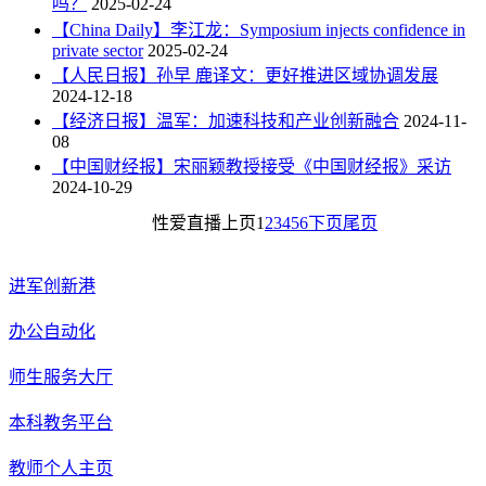
吗？
2025-02-24
【China Daily】李江龙：Symposium injects confidence in
private sector
2025-02-24
【人民日报】孙早 鹿译文：更好推进区域协调发展
2024-12-18
【经济日报】温军：加速科技和产业创新融合
2024-11-
08
【中国财经报】宋丽颖教授接受《中国财经报》采访
2024-10-29
性爱直播
上页
1
2
3
4
5
6
下页
尾页
进军创新港
办公自动化
师生服务大厅
本科教务平台
教师个人主页